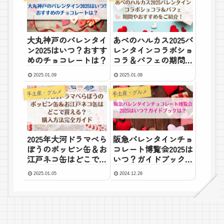
大丸神戸のバレンタイ
あべのハルカス2025バ
ン2025はいつ？おすす
レンタインコラボショ
めのチョコレートは？
コラ＆パフェの期間や
おすすめは？
2025.01.09
2025.01.08
手土産・グルメ
手土産・グルメ
阪急バレンタインチョ
2025年大河ドラマべら
コレート博覧会2025は
ぼうのポッピン缶＆お
いつ？ガイドブック
江戸ネコ缶はどこで買
は？
える？購入方法完全ガ
2025.01.05
2024.12.28
イド