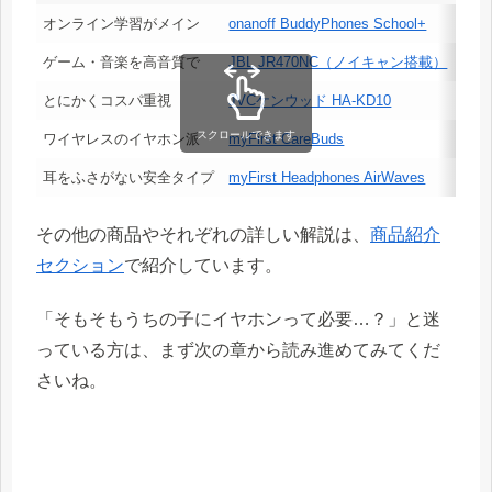
オンライン学習がメイン
onanoff BuddyPhones School+
4,5
ゲーム・音楽を高音質で
JBL JR470NC（ノイキャン搭載）
10,
とにかくコスパ重視
JVCケンウッド HA-KD10
3,0
スクロールできます
ワイヤレスのイヤホン派
myFirst CareBuds
5,9
耳をふさがない安全タイプ
myFirst Headphones AirWaves
6,0
その他の商品やそれぞれの詳しい解説は、
商品紹介
セクション
で紹介しています。
「そもそもうちの子にイヤホンって必要…？」と迷
っている方は、まず次の章から読み進めてみてくだ
さいね。