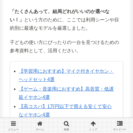
「たくさんあって、結局どれがいいのか選べな
い！」
という方のために、ここでは利用シーンや目
的別に最適なモデルを厳選しました。
子どもの使い方にぴったりの一台を見つけるための
参考資料として、活用ください。
【学習用におすすめ】マイク付きイヤホン・
ヘッドセット4選
【ゲーム・音楽用におすすめ】高音質・低遅
延イヤホン4選
【高コスパ】1万円以下で買える安くて安心
なイヤホン4選
【耳に優しい】コンパクト・小学生向けイヤ
メニュー
ホーム
検索
トップ
サイドバー
ホン3選