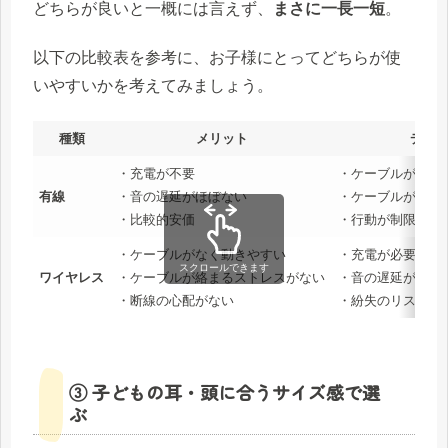
どちらが良いと一概には言えず、
まさに一長一短
。
以下の比較表を参考に、お子様にとってどちらが使
いやすいかを考えてみましょう。
種類
メリット
デメ
・充電が不要
・ケーブルが絡ま
有線
・音の遅延がほぼない
・ケーブルが断線
・比較的安価
・行動が制限され
・ケーブルがなく動きやすい
・充電が必要
スクロールできます
ワイヤレス
・ケーブルが絡まるストレスがない
・音の遅延が発生
・断線の心配がない
・紛失のリスクが
③ 子どもの耳・頭に合うサイズ感で選
ぶ