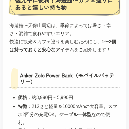
観光中に便利！海遊館〜カフェ巡りに
あると嬉しい持ち物
海遊館〜天保山周辺は、季節によっては暑さ・寒
さ・混雑で疲れやすいエリア。
快適に観光＆カフェ巡りを楽しむためにも、
1〜2個
は持っておくと安心なアイテム
をご紹介します！
Anker Zolo Power Bank（モバイルバッテ
リー）
価格
：約3,990円～5,990円
特徴
：212ｇと軽量＆10000mAhの大容量。スマ
ホ2回分の充電OK。
ケーブル一体型
なので便
利。