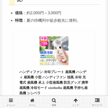
価格
：約2,000円～3,000円
特徴
：夏の待機列や徒歩観光に便利。
ハンディファン 冷却プレート 扇風機 ハンデ
ィ 扇風機 小型 ハンディファン 強風 冷却 充
電式 扇風機 卓上 小型扇風機 防災グッズ 携帯
扇風機 冷却モード cicibella 扇風機 手持ち扇
風機 シシベラ
Amazon
メニュー
ホーム
検索
トップ
サイドバー