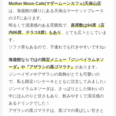
Mother Moon Cafe(マザームーンカフェ)天保山店
は、海遊館の隣りにある天保山マーケットプレース
の２Fにあります。
明るくて清潔感のある雰囲気で、
座席数は94席（店
内86席、テラス8席）もあり
、とても広々としていま
す。
ソファ席もあるので、子連れでも行きやすいですね♪
海遊館ならではの
限定メニュー『ジンベイラムネソ
ーダ』や『アザラシの黒ゴマラテ』
があります。
ジンベイザメやアザラシの装飾がとても可愛いの
で、私も限定パンケーキとともに注文してみました♪
ジンベイラムネソーダは、さっぱりとした味わいの
中にほんのりと甘さもあり、飲みやすくて清涼感の
あるドリンクでした！
アザラシの黒ゴマラテは、黒ゴマの香ばしい甘さと